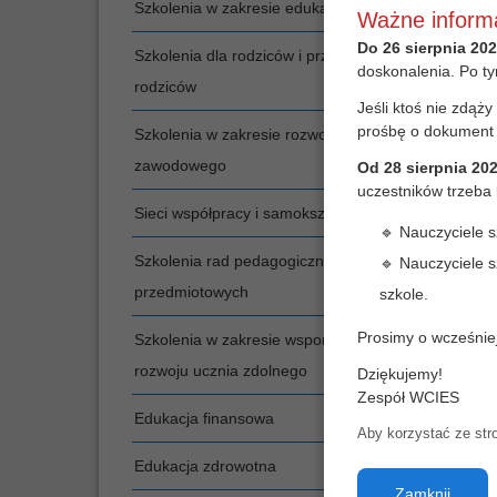
Szkolenia w zakresie edukacji kulturalnej
Ważne informa
Do 26 sierpnia 202
Szkolenia dla rodziców i przedstawicieli rad
doskonalenia. Po ty
rodziców
Jeśli ktoś nie zdąż
prośbę o dokument
Szkolenia w zakresie rozwoju i awansu
zawodowego
Od 28 sierpnia 202
uczestników trzeba
Sieci współpracy i samokształcenia
🔹
Nauczyciele s
Szkolenia rad pedagogicznych i zespołów
🔹
Nauczyciele s
przedmiotowych
szkole.
Prosimy o wcześnie
Szkolenia w zakresie wspomagania
rozwoju ucznia zdolnego
Dziękujemy!
Zespół WCIES
Edukacja finansowa
Aby korzystać ze str
Edukacja zdrowotna
Zamknij