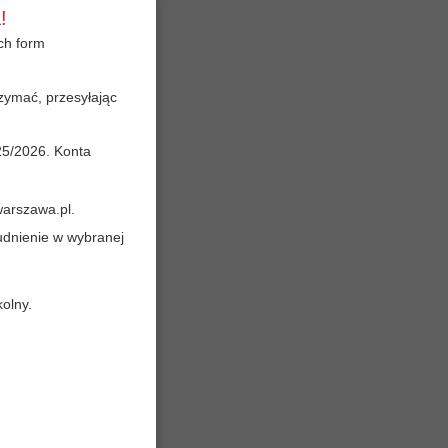
!
ch form
zymać, przesyłając
25/2026. Konta
arszawa.pl
.
udnienie w wybranej
olny.