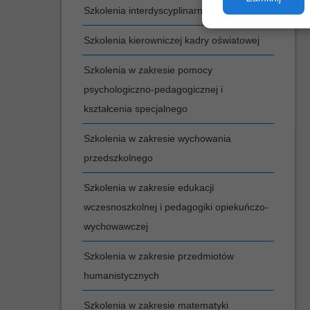
Szkolenia interdyscyplinarne
Szkolenia kierowniczej kadry oświatowej
Szkolenia w zakresie pomocy
psychologiczno-pedagogicznej i
kształcenia specjalnego
Szkolenia w zakresie wychowania
przedszkolnego
Szkolenia w zakresie edukacji
wczesnoszkolnej i pedagogiki opiekuńczo-
wychowawczej
Szkolenia w zakresie przedmiotów
humanistycznych
Szkolenia w zakresie matematyki