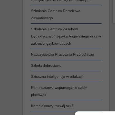
Szkolenia Centrum Doradztwa
Zawodowego
Szkolenia Centrum Zasobów
Dydaktycznych Języka Angielskiego oraz w
zakresie języków obcych
Nauczycielska Pracownia Przyrodnicza
Szkoła dobrostanu
Sztuczna inteligencja w edukacji
Kompleksowe wspomaganie szkół i
placówek
Kompleksowy rozwój szkół