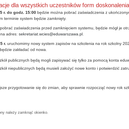
cje dla wszystkich uczestników form doskonalenia
5 r. do godz. 15:00
będzie można pobrać zaświadczenia z ukończony
m terminie system będzie zamknięty.
y pobrać zaświadczenia przed zamknięciem systemu, będzie mógł je otr
 na adres:
sekretariat.wcies@eduwarszawa.pl
.
5 r.
uruchomimy nowy system zapisów na szkolenia na rok szkolny 20
 będzie zakładać od nowa.
zkół publicznych
będą mogli zapisywać się tylko za pomocą konta
eduw
zkół niepublicznych
będą musieli założyć nowe konto i potwierdzić zatr
jsze przygotowanie się do zmian, aby sprawnie rozpocząć nowy rok szk
ony należy zamknąć okienko.